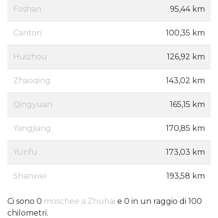
Foshan
95,44 km
Canton
100,35 km
Huizhou
126,92 km
Zhaoqing
143,02 km
Qingyuan
165,15 km
Yangjiang
170,85 km
Yunfu
173,03 km
Shanwei
193,58 km
Ci sono 0
moschee a Zhuhai
e 0 in un raggio di 100
chilometri.