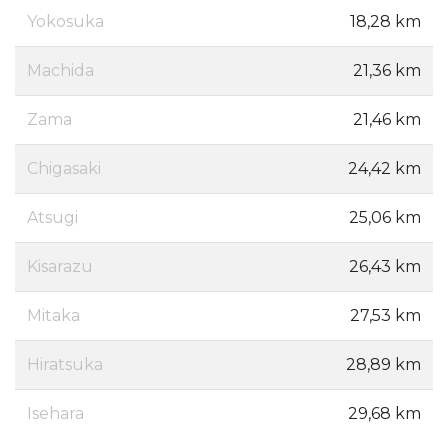
Yokosuka
18,28 km
Machida
21,36 km
Zama
21,46 km
Chigasaki
24,42 km
Atsugi
25,06 km
Kisarazu
26,43 km
Mitaka
27,53 km
Hiratsuka
28,89 km
Isehara
29,68 km