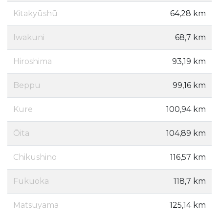
Kitakyūshū
64,28 km
Iwakuni
68,7 km
Hiroshima
93,19 km
Beppu
99,16 km
Kure
100,94 km
Ōita
104,89 km
Chikushino
116,57 km
Fukuoka
118,7 km
Matsuyama
125,14 km