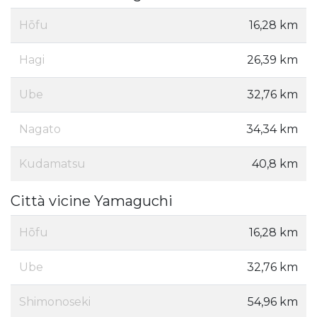
Hōfu
16,28 km
Hagi
26,39 km
Ube
32,76 km
Nagato
34,34 km
Kudamatsu
40,8 km
Città vicine Yamaguchi
Hōfu
16,28 km
Ube
32,76 km
Shimonoseki
54,96 km