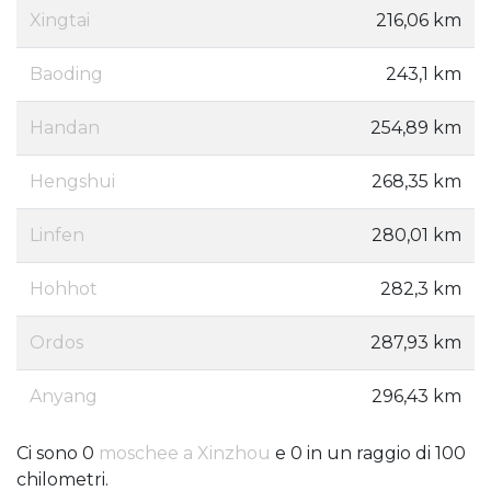
Xingtai
216,06 km
Baoding
243,1 km
Handan
254,89 km
Hengshui
268,35 km
Linfen
280,01 km
Hohhot
282,3 km
Ordos
287,93 km
Anyang
296,43 km
Ci sono 0
moschee a Xinzhou
e 0 in un raggio di 100
chilometri.