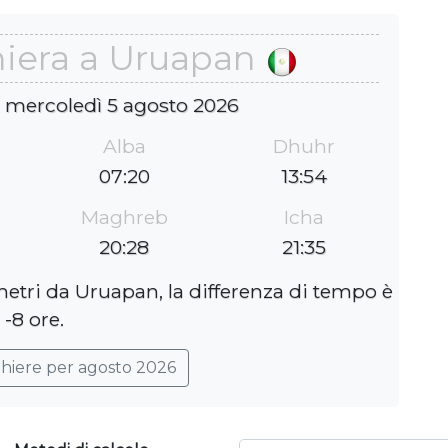
hiera a Uruapan
: mercoledì 5 agosto 2026
Alba
Dhuhr
07:20
13:54
Maghreb
Icha
20:28
21:35
metri da Uruapan, la differenza di tempo è
-8 ore.
ghiere per agosto 2026