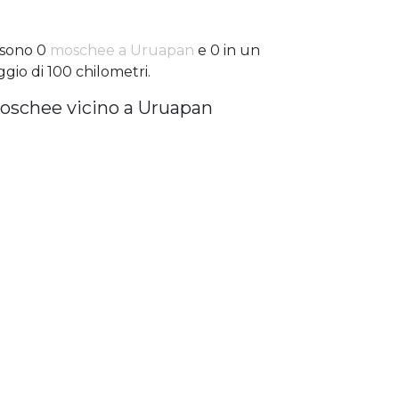
 sono 0
moschee a Uruapan
e 0 in un
ggio di 100 chilometri.
oschee vicino a Uruapan