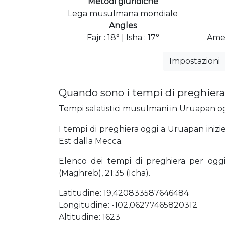
Metodi giuridiche
Lega musulmana mondiale
Angles
Fajr : 18° | Isha : 17°
Amer
Impostazioni
Quando sono i tempi di preghiera
Tempi salatistici musulmani in Uruapan ogg
I tempi di preghiera oggi a Uruapan inizie
Est dalla Mecca.
Elenco dei tempi di preghiera per oggi 0
(Maghreb), 21:35 (Icha).
Latitudine: 19,420833587646484
Longitudine: -102,06277465820312
Altitudine: 1623