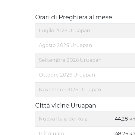
Orari di Preghiera al mese
Luglio 2026 Uruapan
Agosto 2026 Uruapan
Settembre 2026 Uruapan
Ottobre 2026 Uruapan
Novembre 2026 Uruapan
Città vicine Uruapan
Nueva Italia de Ruiz
44,28 k
Pátzcuaro
48,76 k