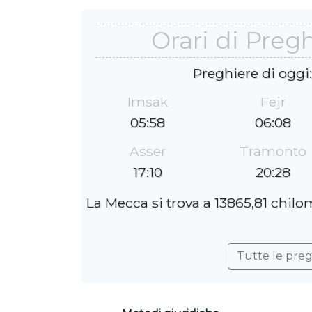
Orari di Preg
Preghiere di oggi
Imsak
Fejr
05:58
06:08
Asser
Tramonto
17:10
20:28
La Mecca si trova a 13865,81 chilo
Tutte le pre