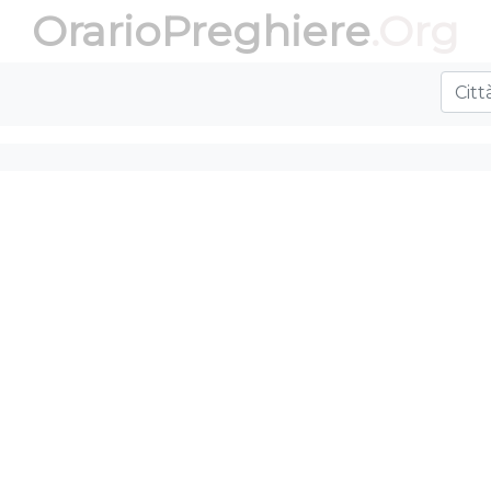
OrarioPreghiere
.Org