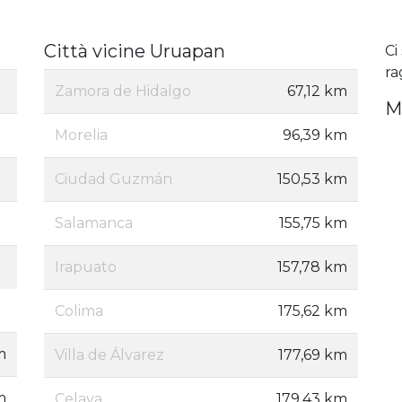
Città vicine Uruapan
Ci
ra
Zamora de Hidalgo
67,12 km
M
Morelia
96,39 km
Ciudad Guzmán
150,53 km
Salamanca
155,75 km
Irapuato
157,78 km
Colima
175,62 km
m
Villa de Álvarez
177,69 km
m
Celaya
179,43 km