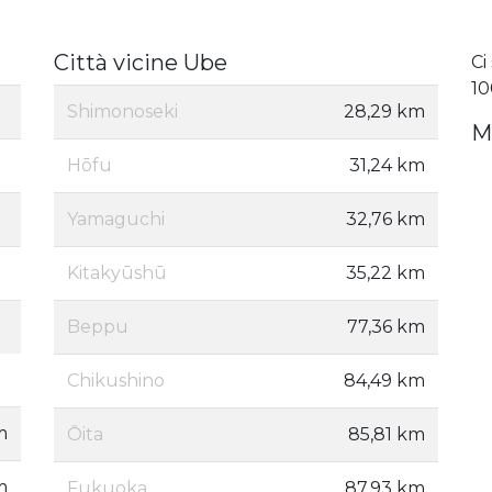
Città vicine Ube
Ci
10
Shimonoseki
28,29 km
M
Hōfu
31,24 km
Yamaguchi
32,76 km
Kitakyūshū
35,22 km
Beppu
77,36 km
Chikushino
84,49 km
m
Ōita
85,81 km
m
Fukuoka
87,93 km