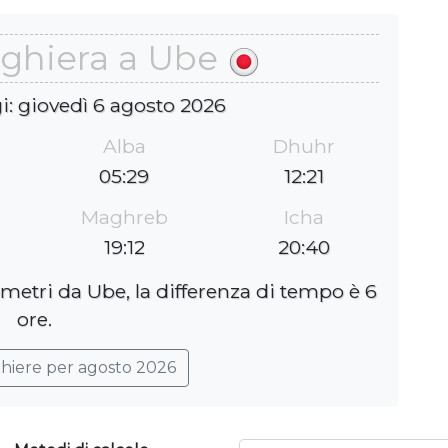
eghiera a Ube
i: giovedì 6 agosto 2026
Alba
Dhuhr
05:29
12:21
Maghreb
Icha
19:12
20:40
ometri da Ube, la differenza di tempo è 6
ore.
ghiere per agosto 2026