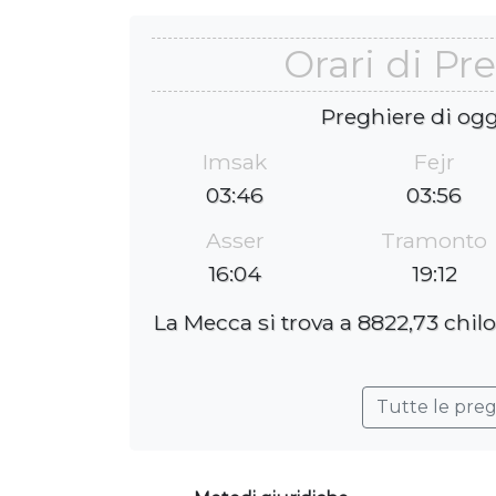
Orari di Pr
Preghiere di ogg
Imsak
Fejr
03:46
03:56
Asser
Tramonto
16:04
19:12
La Mecca si trova a 8822,73 chil
Tutte le pre