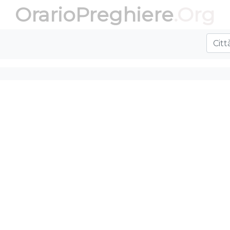
OrarioPreghiere
.Org