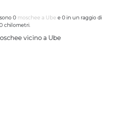
 sono 0
moschee a Ube
e 0 in un raggio di
0 chilometri.
oschee vicino a Ube