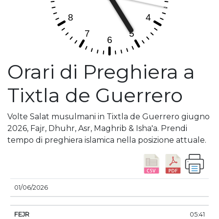
Orari di Preghiera a
Tixtla de Guerrero
Volte Salat musulmani in Tixtla de Guerrero giugno
2026, Fajr, Dhuhr, Asr, Maghrib & Isha'a. Prendi
tempo di preghiera islamica nella posizione attuale.
DATA
FEJR
ALBA
DHUHR
ASSER
TRAMO
01/06/2026
05:41