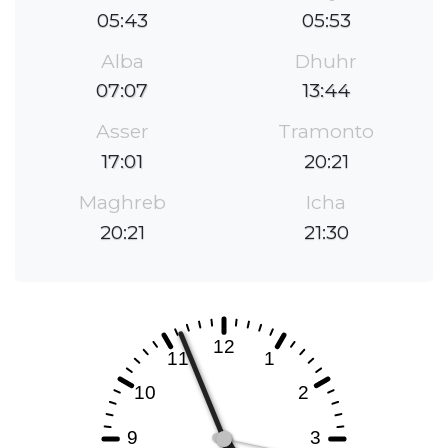
05:43
05:53
Alba
Dhuhr
07:07
13:44
Asser
Tramonto
17:01
20:21
Maghreb
Icha
20:21
21:30