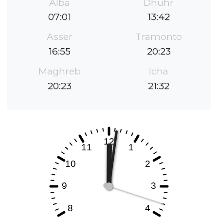
Alba
Dhuhr
07:01
13:42
Asser
Tramonto
16:55
20:23
Maghreb
Icha
20:23
21:32