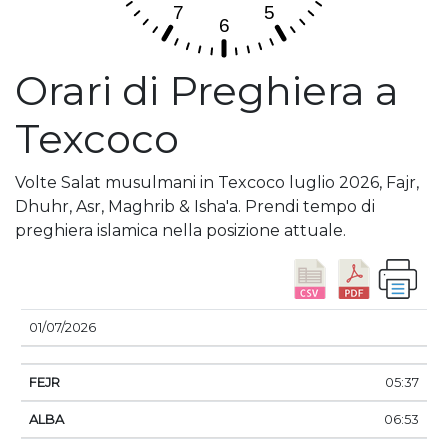
Orari di Preghiera a
Texcoco
Volte Salat musulmani in Texcoco luglio 2026, Fajr,
Dhuhr, Asr, Maghrib & Isha'a. Prendi tempo di
preghiera islamica nella posizione attuale.
DATA
FEJR
ALBA
DHUHR
ASSER
TRAMO
01/07/2026
05:37
06:53