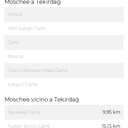
Moschee a Tekirdağ
Mescit
Yeni Sanayi Cami
Cami
Mescid
Gazi Süleyman Paşa Camii
Kalaycı Camii
Moschee vicino a Tekirdağ
Yayabaşı Cami
9,95 km
Yukarı Kılıçlı Camii
15,13 km