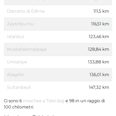
Distretto di Edirne
111,5 km
Zeytinburnu
116,51 km
Istanbul
123,46 km
Mustafakemalpaşa
128,84 km
Umraniye
133,88 km
Ataşehir
136,01 km
Sultanbeyli
147,32 km
Ci sono 6
moschee a Tekirdağ
e 98 in un raggio di
100 chilometri.