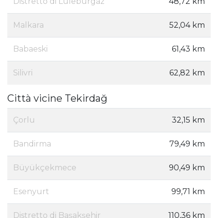
Distretto di Lüleburgaz
48,72 km
Malkara
52,04 km
Babaeski
61,43 km
Silivri
62,82 km
Città vicine Tekirdağ
Çorlu
32,15 km
Bandirma
79,49 km
Büyükçekmece
90,49 km
Esenyurt
99,71 km
Distretto di Başakşehir
110,36 km