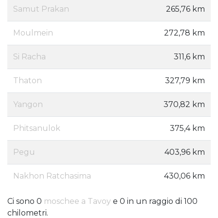
Samut Prakan
265,76 km
Moulmein
272,78 km
Si Racha
311,6 km
Thaton
327,79 km
Yangon
370,82 km
Phitsanulok
375,4 km
Pegu
403,96 km
Nakhon Ratchasima
430,06 km
Ci sono 0
moschee a Tavoy
e 0 in un raggio di 100
chilometri.