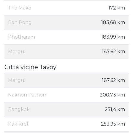
Tha Maka
172 km
Ban Pong
183,68 km
Photharam
183,99 km
Mergui
187,62 km
Città vicine Tavoy
Mergui
187,62 km
Nakhon Pathom
200,73 km
Bangkok
251,4 km
Pak Kret
253,95 km