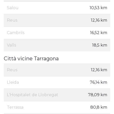
Salou
10,53 km
Reus
12,16 km
Cambrils
16,52 km
Valls
18,5 km
Città vicine Tarragona
Reus
12,16 km
Lleida
76,14 km
L'Hospitalet de Llobregat
78,09 km
Terrassa
80,8 km