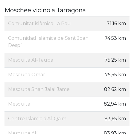
Moschee vicino a Tarragona
Comunitat islàmica La Pau
71,16 km
Comunidad Islámica de Sant Joan
74,53 km
Despí
Mesquita Al-Tauba
75,25 km
Mesquita Omar
75,55 km
Mesquita Shah Jalal Jame
82,62 km
Mesquita
82,94 km
Centre Islàmic d'Al-Qaim
83,65 km
Mesquita Alí
83,93 km