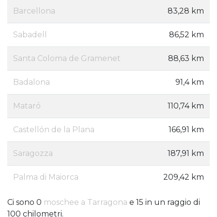
Barcellona
83,28 km
Sabadell
86,52 km
Santa Coloma de Gramenet
88,63 km
Badalona
91,4 km
Mataró
110,74 km
Castellón de la Plana
166,91 km
Saragozza
187,91 km
Palma di Maiorca
209,42 km
Ci sono 0
moschee a Tarragona
e 15 in un raggio di
100 chilometri.