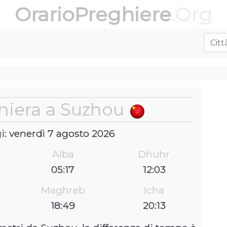
OrarioPreghiere
.Org
ghiera a Suzhou
i: venerdì 7 agosto 2026
Alba
Dhuhr
05:17
12:03
Maghreb
Icha
18:49
20:13