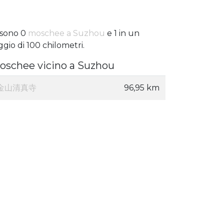
 sono 0
moschee a Suzhou
e 1 in un
ggio di 100 chilometri.
oschee vicino a Suzhou
金山清真寺
96,95 km