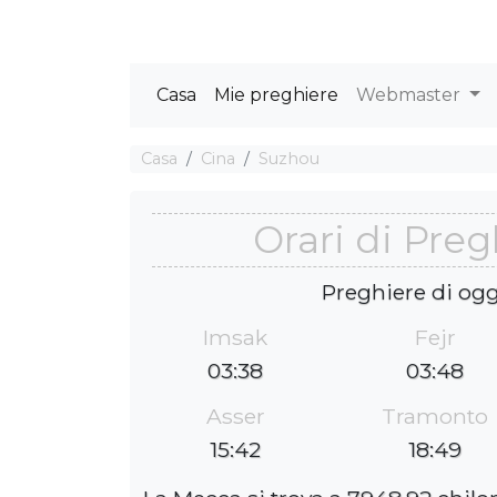
Casa
Mie preghiere
Webmaster
Casa
Cina
Suzhou
Orari di Pre
Preghiere di ogg
Imsak
Fejr
03:38
03:48
Asser
Tramonto
15:42
18:49