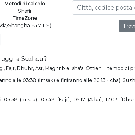
Metodi di calcolo
Shafii
TimeZone
Asia/Shanghai (GMT 8)
Trova
a oggi a Suzhou?
, Fajr, Dhuhr, Asr, Maghrib e Isha'a. Ottieni il tempo di 
anno alle 03:38 (Imsak) e finiranno alle 20:13 (Icha). S
3:38 (Imsak), 03:48 (Fejr), 05:17 (Alba), 12:03 (Dhuhr