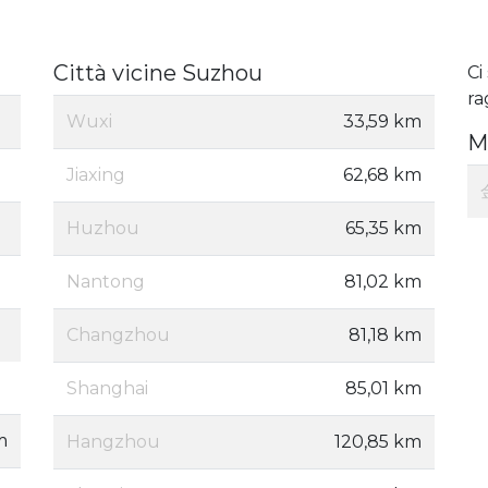
Città vicine Suzhou
Ci
ra
Wuxi
33,59 km
M
Jiaxing
62,68 km
Huzhou
65,35 km
Nantong
81,02 km
Changzhou
81,18 km
Shanghai
85,01 km
m
Hangzhou
120,85 km