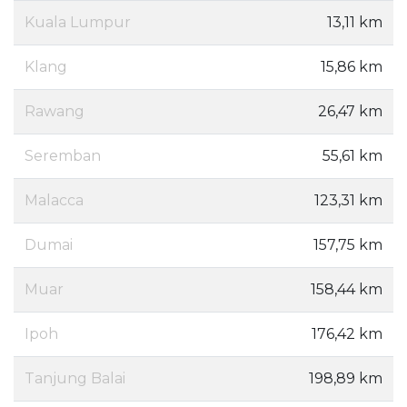
Kuala Lumpur
13,11 km
Klang
15,86 km
Rawang
26,47 km
Seremban
55,61 km
Malacca
123,31 km
Dumai
157,75 km
Muar
158,44 km
Ipoh
176,42 km
Tanjung Balai
198,89 km