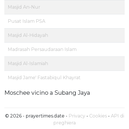
Masjid An-Nur
Pusat Islam PSA
Masjid Al-Hidayah
Madrasah Persaudaraan Islam
Masjid Al-Islamiah
Masjid Jame' Fastabiqul Khayrat
Moschee vicino a Subang Jaya
© 2026 - prayertimes.date -
Privacy
-
Cookies
-
API di
preghiera