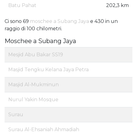
Batu Pahat
202,3 km
Ci sono 69
moschee a Subang Jaya
e 430 in un
raggio di 100 chilometri.
Moschee a Subang Jaya
Mesjid Abu Bakar SS19
Masjid Tengku Kelana Jaya Petra
Masjid Al-Mukminun
Nurul Yakin Mosque
Surau
Surau Al-Ehsaniah Ahmadiah