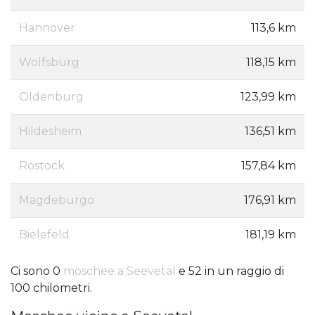
Hannover
113,6 km
Wolfsburg
118,15 km
Oldenburg
123,99 km
Hildesheim
136,51 km
Rostock
157,84 km
Magdeburgo
176,91 km
Bielefeld
181,19 km
Ci sono 0
moschee a Seevetal
e 52 in un raggio di
100 chilometri.