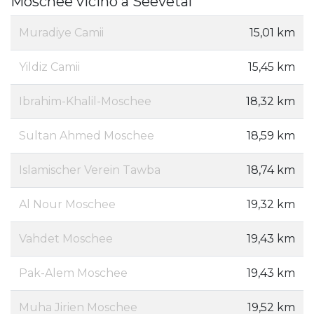
Moschee vicino a Seevetal
Muradiye Camii
15,01 km
Yildiz Camii
15,45 km
Ibrahim-Khalil-Moschee
18,32 km
Sultan Ahmed Moschee
18,59 km
Islamischer Verein Tawba
18,74 km
Al Nour Moschee
19,32 km
Vahdet Moschee
19,43 km
Pak-Alem Moschee
19,43 km
Muha Jirien Moschee
19,52 km