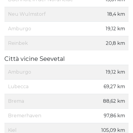
Neu Wulmstorf
18,4 km
Amburgo
19,12 km
Reinbek
20,8 km
Città vicine Seevetal
Amburgo
19,12 km
Lubecca
69,27 km
Brema
88,62 km
Bremerhaven
97,86 km
Kiel
105,09 km