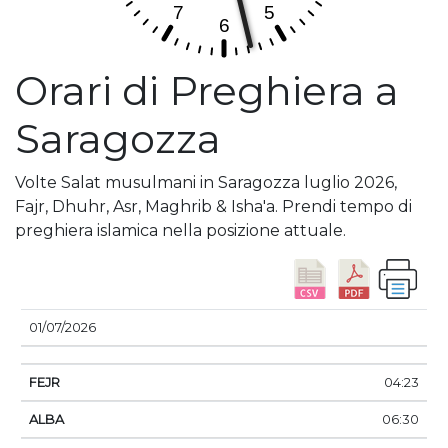
Orari di Preghiera a
Saragozza
Volte Salat musulmani in Saragozza luglio 2026,
Fajr, Dhuhr, Asr, Maghrib & Isha'a. Prendi tempo di
preghiera islamica nella posizione attuale.
DATA
FEJR
ALBA
DHUHR
ASSER
TRAMO
01/07/2026
04:23
06:30