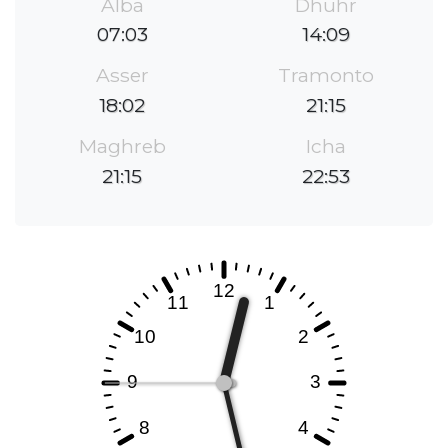
Alba
Dhuhr
07:03
14:09
Asser
Tramonto
18:02
21:15
Maghreb
Icha
21:15
22:53