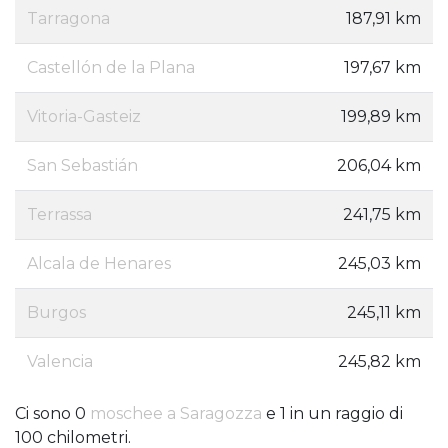
Tarragona
187,91 km
Castellón de la Plana
197,67 km
Vitoria-Gasteiz
199,89 km
San Sebastián
206,04 km
Terrassa
241,75 km
Alcala de Henares
245,03 km
Burgos
245,11 km
Valencia
245,82 km
Ci sono 0
moschee a Saragozza
e 1 in un raggio di
100 chilometri.