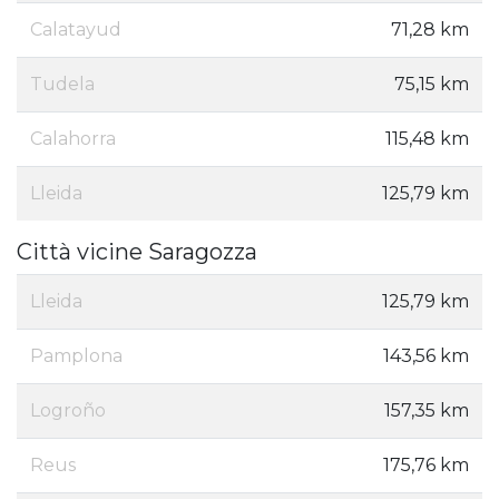
Calatayud
71,28 km
Tudela
75,15 km
Calahorra
115,48 km
Lleida
125,79 km
Città vicine Saragozza
Lleida
125,79 km
Pamplona
143,56 km
Logroño
157,35 km
Reus
175,76 km