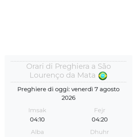
Orari di Preghiera a São
Lourenço da Mata
Preghiere di oggi: venerdì 7 agosto
2026
Imsak
Fejr
04:10
04:20
Alba
Dhuhr