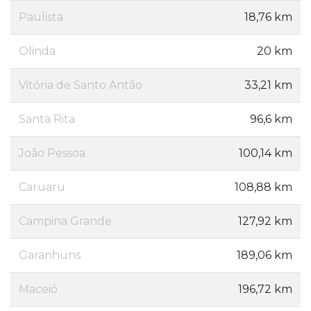
Paulista
18,76 km
Olinda
20 km
Vitória de Santo Antão
33,21 km
Santa Rita
96,6 km
João Pessoa
100,14 km
Caruaru
108,88 km
Campina Grande
127,92 km
Garanhuns
189,06 km
Maceió
196,72 km