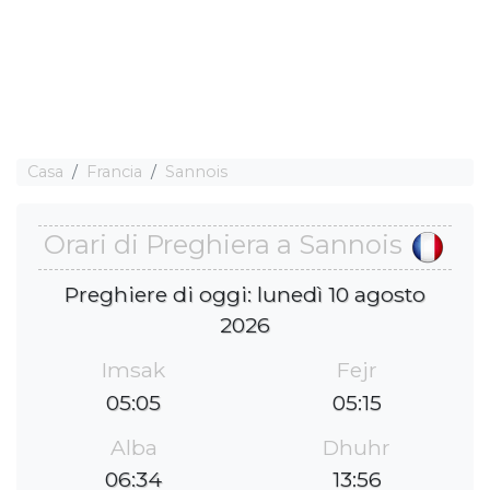
Casa
Francia
Sannois
Orari di Preghiera a Sannois
Preghiere di oggi: lunedì 10 agosto
2026
Imsak
Fejr
05:05
05:15
Alba
Dhuhr
06:34
13:56