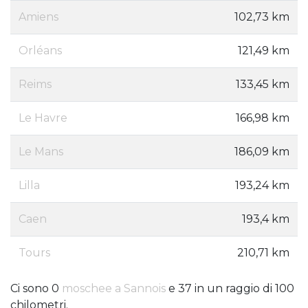
Amiens
102,73 km
Orléans
121,49 km
Reims
133,45 km
Le Havre
166,98 km
Le Mans
186,09 km
Lilla
193,24 km
Caen
193,4 km
Tours
210,71 km
Ci sono 0
moschee a Sannois
e 37 in un raggio di 100
chilometri.