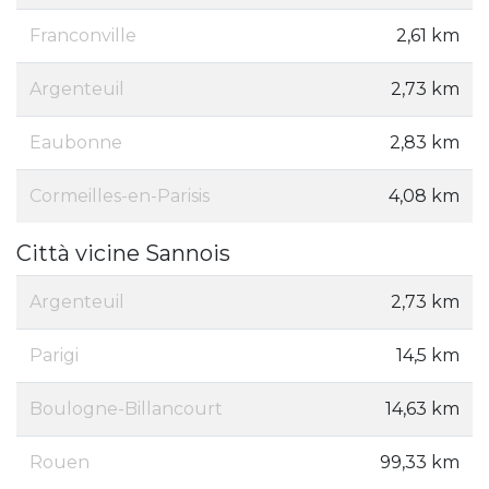
Franconville
2,61 km
Argenteuil
2,73 km
Eaubonne
2,83 km
Cormeilles-en-Parisis
4,08 km
Città vicine Sannois
Argenteuil
2,73 km
Parigi
14,5 km
Boulogne-Billancourt
14,63 km
Rouen
99,33 km