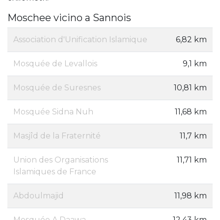
Moschee vicino a Sannois
Association d'Unification Islamique
6,82 km
Mosquée de Levallois
9,1 km
Mosquée de Suresnes
10,81 km
Mosquée Sidna Nuh
11,68 km
Masjîd de la Fraternité
11,7 km
Union des Organisations
11,71 km
Islamiques de France
Abdoulmajid
11,98 km
Mosquée A Daawa
12,43 km