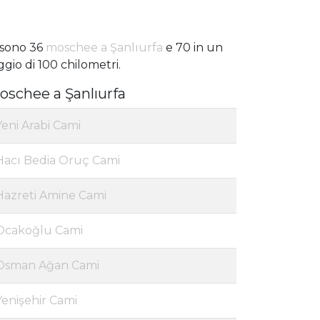
 sono 36
moschee a Şanlıurfa
e 70 in un
ggio di 100 chilometri.
oschee a Şanlıurfa
Yeni Arabi Cami
Hacı Bedia Oruç Cami
Hazreti Amine Cami
Ocakoğlu Cami
Osman Ağan Cami
Yenişehir Cami