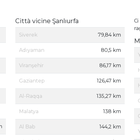
Città vicine Şanlıurfa
Ci
ra
Siverek
79,84 km
M
Adıyaman
80,5 km
Viranşehir
86,17 km
Gaziantep
126,47 km
Al-Raqqa
135,27 km
Malatya
138 km
m
Al Bab
144,2 km