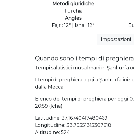
Metodi giuridiche
Turchia
Angles
Fajr : 12° | Isha : 12°
Eu
Impostazioni
Quando sono i tempi di preghiera 
Tempi salatistici musulmani in Şanlıurfa og
I tempi di preghiera oggi a Şanlıurfa inizi
dalla Mecca.
Elenco dei tempi di preghiera per oggi 03:4
20:59 (Icha).
Latitudine: 37,16740417480469
Longitudine: 38,79551315307618
Altitudine: 524