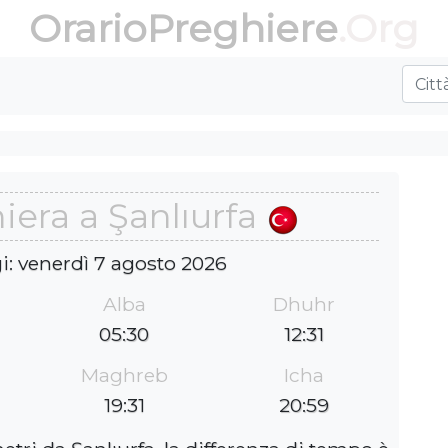
OrarioPreghiere
.Org
hiera a Şanlıurfa
i: venerdì 7 agosto 2026
Alba
Dhuhr
05:30
12:31
Maghreb
Icha
19:31
20:59