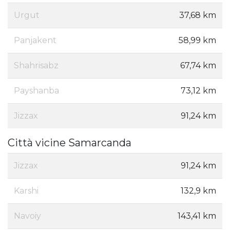
Urgut
37,68 km
Panjakent
58,99 km
Shahrisabz
67,74 km
Payshanba
73,12 km
Jizzax
91,24 km
Città vicine Samarcanda
Jizzax
91,24 km
Karshi
132,9 km
Navoiy
143,41 km