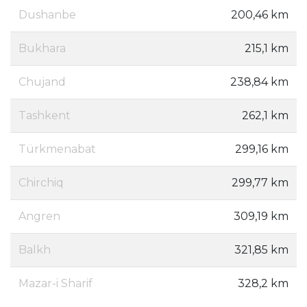
Dushanbe
200,46 km
Bukhara
215,1 km
Chujand
238,84 km
Tashkent
262,1 km
Türkmenabat
299,16 km
Chirchiq
299,77 km
Angren
309,19 km
Balkh
321,85 km
Mazar-i Sharif
328,2 km