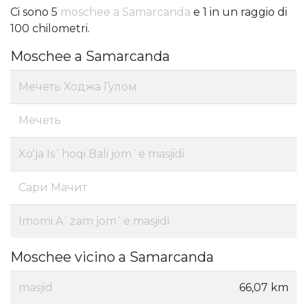
Ci sono 5
moschee a Samarcanda
e 1 in un raggio di
100 chilometri.
Moschee a Samarcanda
Мечеть Ходжа Гулом
Мечеть
Xo'ja Is`hoqi Bali jom`e masjidi
Сари Мачит
Imomi A`zam jom`e masjidi
Moschee vicino a Samarcanda
masjid
66,07 km