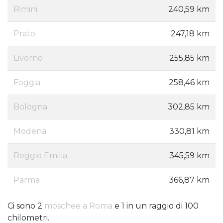
Rimini
240,59 km
Prato
247,18 km
Livorno
255,85 km
Foggia
258,46 km
Bologna
302,85 km
Modena
330,81 km
Reggio Emilia
345,59 km
Parma
366,87 km
Ci sono 2
moschee a Roma
e 1 in un raggio di 100
chilometri.