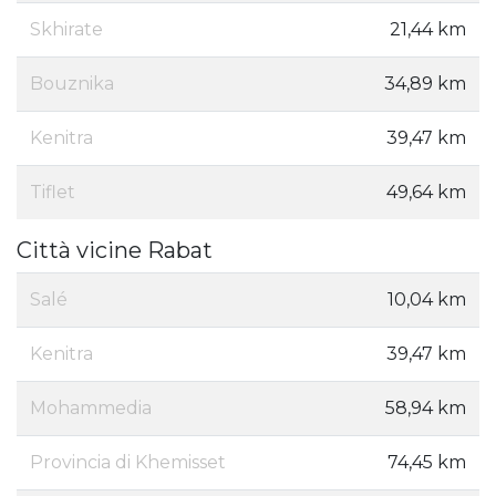
Skhirate
21,44 km
Bouznika
34,89 km
Kenitra
39,47 km
Tiflet
49,64 km
Città vicine Rabat
Salé
10,04 km
Kenitra
39,47 km
Mohammedia
58,94 km
Provincia di Khemisset
74,45 km