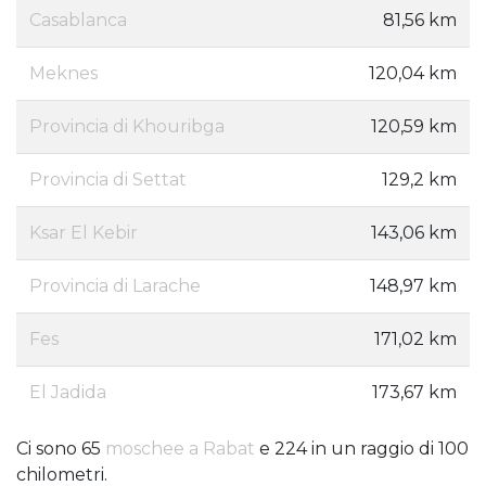
Casablanca
81,56 km
Meknes
120,04 km
Provincia di Khouribga
120,59 km
Provincia di Settat
129,2 km
Ksar El Kebir
143,06 km
Provincia di Larache
148,97 km
Fes
171,02 km
El Jadida
173,67 km
Ci sono 65
moschee a Rabat
e 224 in un raggio di 100
chilometri.