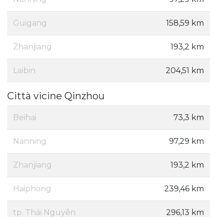
Guigang
158,59 km
Zhanjiang
193,2 km
Laibin
204,51 km
Città vicine Qinzhou
Beihai
73,3 km
Nanning
97,29 km
Zhanjiang
193,2 km
Haiphong
239,46 km
tp. Thái Nguyên
296,13 km