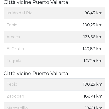
Città vicine Puerto Vallarta
Ixtlán del Río
98,45 km
Tepic
100,25 km
Ameca
123,36 km
El Grullo
140,87 km
Tequila
147,24 km
Città vicine Puerto Vallarta
Tepic
100,25 km
Zapopan
188,41 km
Manzanillo
194,11 km