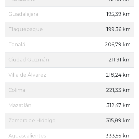
Guadalajara
195,39 km
Tlaquepaque
199,36 km
Tonalá
206,79 km
Ciudad Guzmán
211,91 km
Villa de Álvarez
218,24 km
Colima
221,33 km
Mazatlán
312,47 km
Zamora de Hidalgo
315,89 km
Aguascalientes
333,55 km