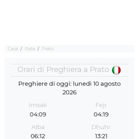
Casa
Italia
Prato
Orari di Preghiera a Prato
Preghiere di oggi: lunedì 10 agosto
2026
Imsak
Fejr
04:09
04:19
Alba
Dhuhr
06:12
13:21