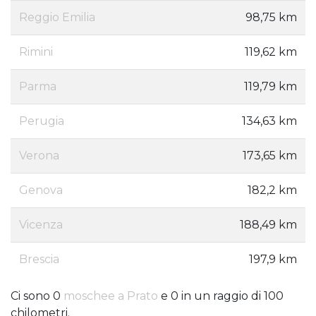
Reggio Emilia
98,75 km
Rimini
119,62 km
Parma
119,79 km
Perugia
134,63 km
Verona
173,65 km
Genova
182,2 km
Vicenza
188,49 km
Brescia
197,9 km
Ci sono 0
moschee a Prato
e 0 in un raggio di 100
chilometri.