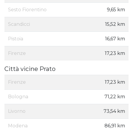
Sesto Fiorentino
9,65 km
Scandicci
15,52 km
Pistoia
16,67 km
Firenze
17,23 km
Città vicine Prato
Firenze
17,23 km
Bologna
71,22 km
Livorno
73,54 km
Modena
86,91 km