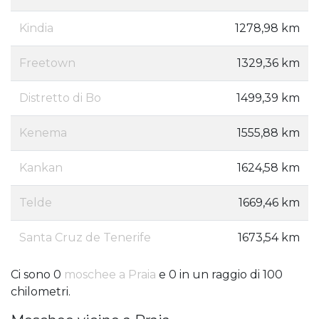
Kindia
1278,98 km
Freetown
1329,36 km
Distretto di Bo
1499,39 km
Kenema
1555,88 km
Kankan
1624,58 km
Telde
1669,46 km
Santa Cruz de Tenerife
1673,54 km
Ci sono 0
moschee a Praia
e 0 in un raggio di 100
chilometri.