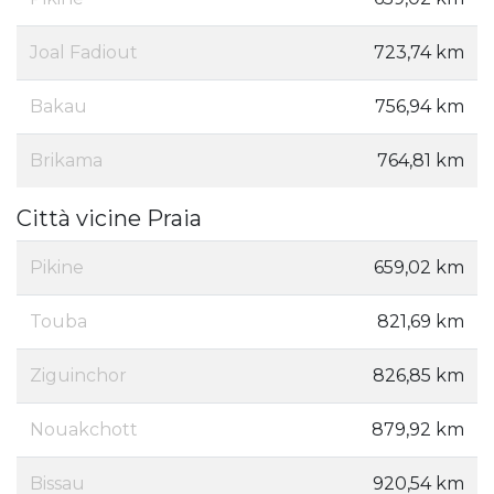
Joal Fadiout
723,74 km
Bakau
756,94 km
Brikama
764,81 km
Città vicine Praia
Pikine
659,02 km
Touba
821,69 km
Ziguinchor
826,85 km
Nouakchott
879,92 km
Bissau
920,54 km