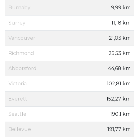
Burnaby
9,99 km
Surrey
11,18 km
Vancouver
21,03 km
Richmond
25,53 km
Abbotsford
44,68 km
Victoria
102,81 km
Everett
152,27 km
Seattle
190,1 km
Bellevue
191,77 km