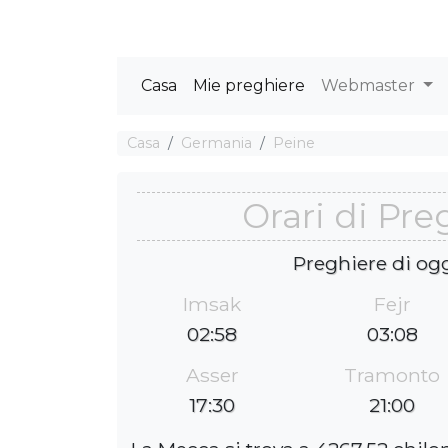
Casa
Mie preghiere
Webmaster
Casa
Germania
Peine
Orari di Pre
Preghiere di og
Imsak
Fejr
02:58
03:08
Asser
Tramonto
17:30
21:00