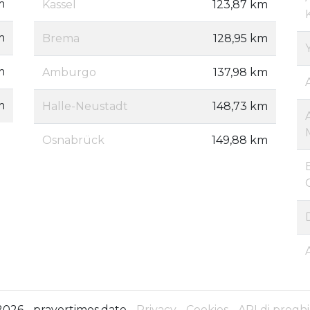
m
Kassel
123,87 km
m
Brema
128,95 km
m
Amburgo
137,98 km
m
Halle-Neustadt
148,73 km
Osnabrück
149,88 km
2026 - prayertimes.date -
Privacy
-
Cookies
-
API di preghi