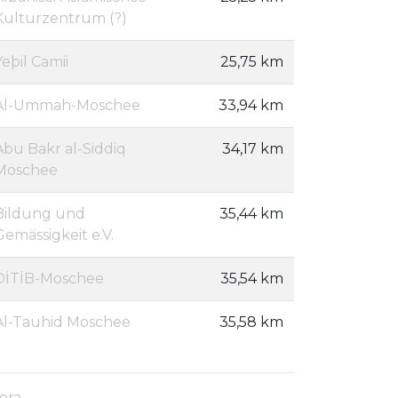
Kulturzentrum (?)
Yeþil Camii
25,75 km
Al-Ummah-Moschee
33,94 km
Abu Bakr al-Siddiq
34,17 km
Moschee
Bildung und
35,44 km
Gemässigkeit e.V.
DİTİB-Moschee
35,54 km
Al-Tauhid Moschee
35,58 km
era