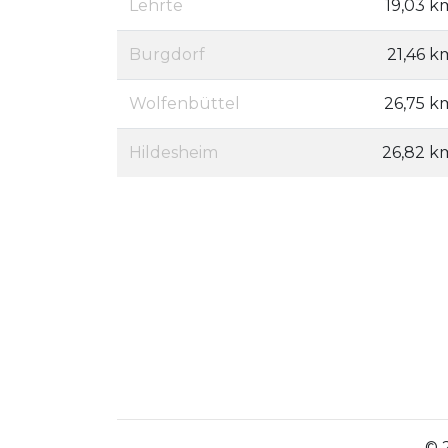
Lehrte
19,03 k
Burgdorf
21,46 k
Wolfenbüttel
26,75 k
Hildesheim
26,82 k
© 