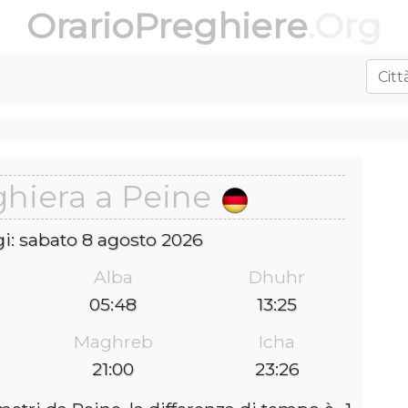
OrarioPreghiere
.Org
ghiera a Peine
gi: sabato 8 agosto 2026
Alba
Dhuhr
05:48
13:25
Maghreb
Icha
21:00
23:26