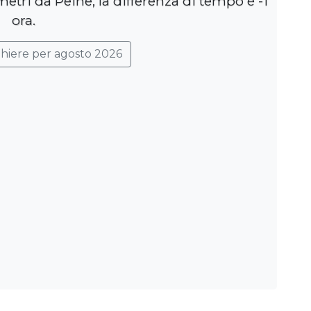
etri da Peine, la differenza di tempo è -1
ora.
ghiere per agosto 2026