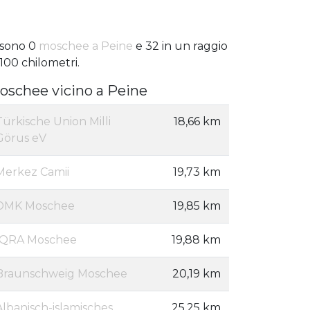
 sono 0
moschee a Peine
e 32 in un raggio
 100 chilometri.
oschee vicino a Peine
Türkische Union Milli
18,66 km
Görus eV
Merkez Camii
19,73 km
DMK Moschee
19,85 km
IQRA Moschee
19,88 km
Braunschweig Moschee
20,19 km
Albanisch-islamisches
25,25 km