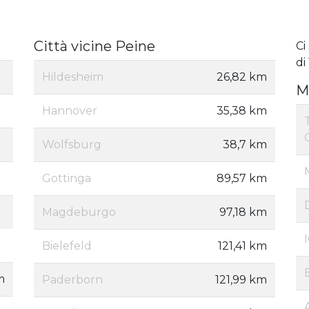
Città vicine Peine
Ci
di
Hildesheim
26,82 km
M
Hannover
35,38 km
Wolfsburg
38,7 km
Gottinga
89,57 km
Magdeburgo
97,18 km
Bielefeld
121,41 km
m
Paderborn
121,99 km