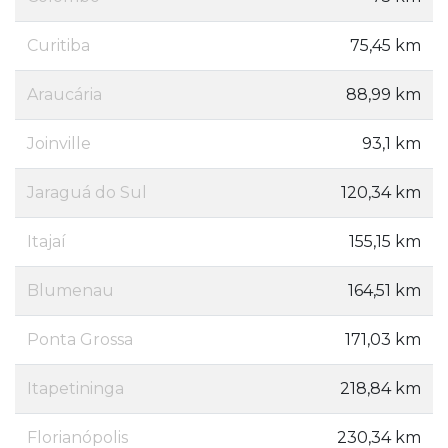
Curitiba
75,45 km
Araucária
88,99 km
Joinville
93,1 km
Jaraguá do Sul
120,34 km
Itajaí
155,15 km
Blumenau
164,51 km
Ponta Grossa
171,03 km
Itapetininga
218,84 km
Florianópolis
230,34 km