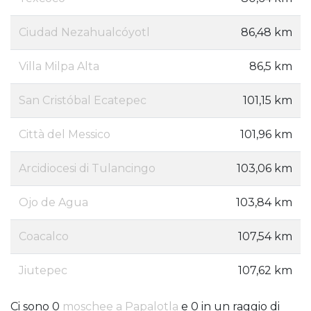
Ciudad Nezahualcóyotl
86,48 km
Villa Milpa Alta
86,5 km
San Cristóbal Ecatepec
101,15 km
Città del Messico
101,96 km
Arcidiocesi di Tulancingo
103,06 km
Ojo de Agua
103,84 km
Coacalco
107,54 km
Jiutepec
107,62 km
Ci sono 0
moschee a Papalotla
e 0 in un raggio di