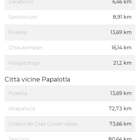
Zacatelco
6,46 km
Sanctorum
8,91 km
Puebla
13,69 km
Chiautempan
16,14 km
Huejotzingo
21,2 km
Città vicine Papalotla
Puebla
13,69 km
Ixtapaluca
72,73 km
Chalco de Díaz Covarrubias
73,66 km
Texcoco
80,64 km