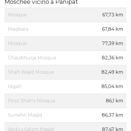
Moschee vicino a Panipat
Mosque
67,73 km
Maqbara
67,84 km
Mosque
77,39 km
Chaubhurja Mosque
82,36 km
Shah Wajid Mosque
82,49 km
Idgah
85,04 km
Firoz Shah's Mosque
86,1 km
Sunehri Masjid
86,37 km
Abdus Salam Masjid
87,47 km