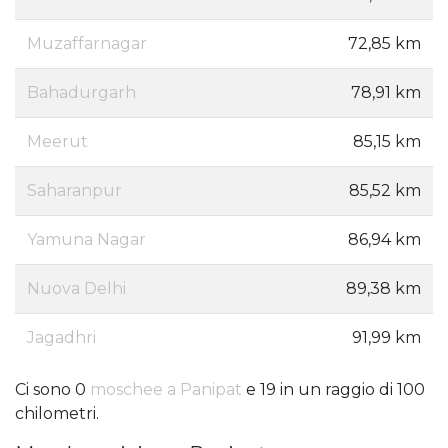
Muzaffarnagar
72,85 km
Bahadurgarh
78,91 km
Meerut
85,15 km
Saharanpur
85,52 km
Yamuna Nagar
86,94 km
Nuova Delhi
89,38 km
Jagadhri
91,99 km
Ci sono 0
moschee a Panipat
e 19 in un raggio di 100
chilometri.