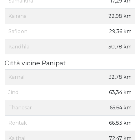
Samalkha
17,29 km
Kairana
22,98 km
Safidon
29,36 km
Kandhla
30,78 km
Città vicine Panipat
Karnal
32,78 km
Jind
63,34 km
Thanesar
65,64 km
Rohtak
66,83 km
Kaithal
72,47 km