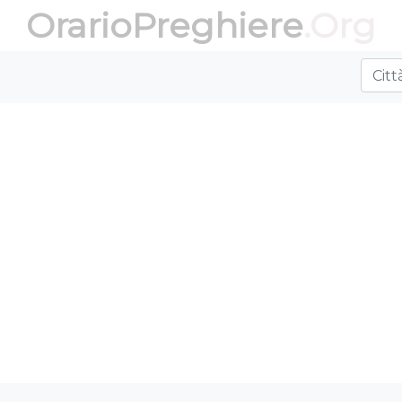
OrarioPreghiere
.Org