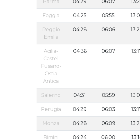
Parma
04:29
06:07
13:
Foggia
04:25
05:55
13:
Reggio
04:28
06:06
13:
Emilia
Acilia-
04:36
06:07
13:1
Castel
Fusano-
Ostia
Antica
Salerno
04:31
05:59
13:
Perugia
04:29
06:03
13:1
Monza
04:28
06:09
13:
Rimini
04:24
06:00
13:1