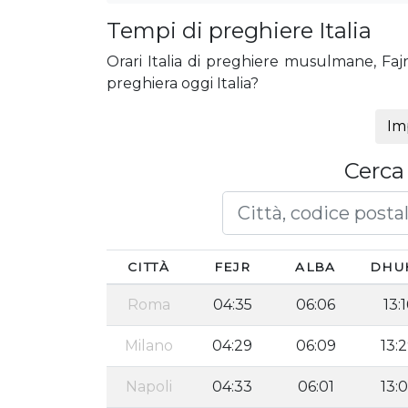
Tempi di preghiere Italia
Orari Italia di preghiere musulmane, Fajr
preghiera oggi Italia?
Im
Cerca 
CITTÀ
FEJR
ALBA
DHU
Roma
04:35
06:06
13:1
Milano
04:29
06:09
13:
Napoli
04:33
06:01
13: