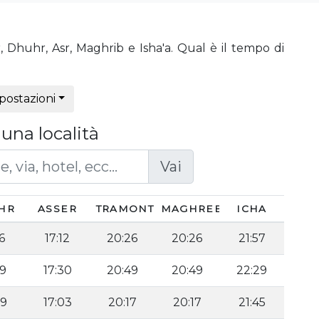
, Dhuhr, Asr, Maghrib e Isha'a. Qual è il tempo di
postazioni
una località
Vai
HR
ASSER
TRAMONTO
MAGHREB
ICHA
6
17:12
20:26
20:26
21:57
29
17:30
20:49
20:49
22:29
09
17:03
20:17
20:17
21:45