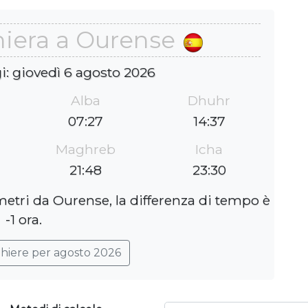
hiera a Ourense
i: giovedì 6 agosto 2026
Alba
Dhuhr
07:27
14:37
Maghreb
Icha
21:48
23:30
metri da Ourense, la differenza di tempo è
-1 ora.
ghiere per agosto 2026