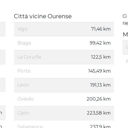
Città vicine Ourense
Ci
ra
Vigo
71,46 km
M
Braga
99,42 km
La Coruña
122,5 km
Porto
145,49 km
León
191,13 km
Oviedo
200,26 km
m
Gijón
223,58 km
m
Salamanca
237,9 km