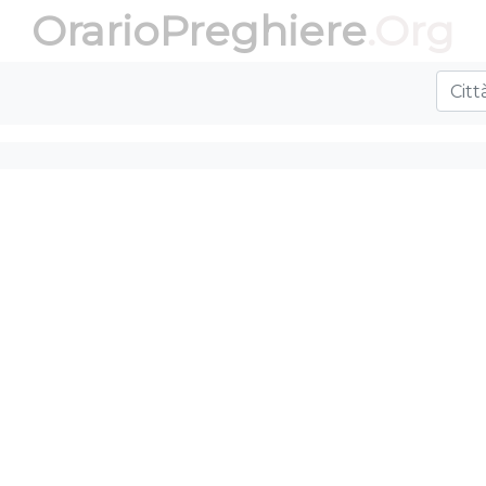
OrarioPreghiere
.Org