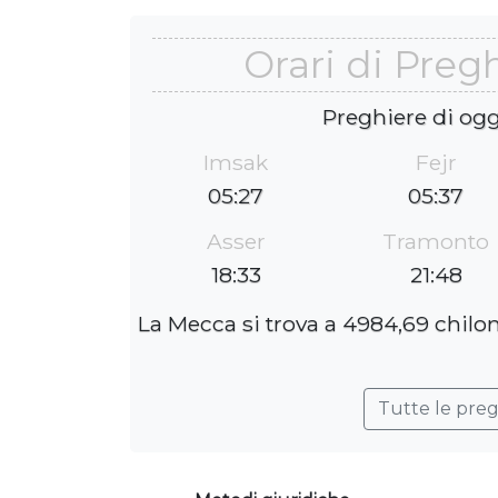
Orari di Preg
Preghiere di ogg
Imsak
Fejr
05:27
05:37
Asser
Tramonto
18:33
21:48
La Mecca si trova a 4984,69 chilo
Tutte le pre