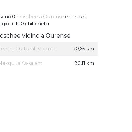
 sono 0
moschee a Ourense
e 0 in un
ggio di 100 chilometri.
oschee vicino a Ourense
Centro Cultural Islamico
70,65 km
Mezquita As-salam
80,11 km