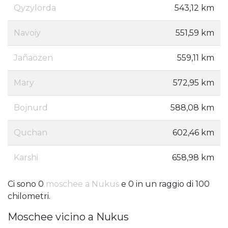
Qyzylorda
543,12 km
Navoiy
551,59 km
Jañaözen
559,11 km
Mary
572,95 km
Bojnurd
588,08 km
Quchan
602,46 km
Karshi
658,98 km
Ci sono 0
moschee a Nukus
e 0 in un raggio di 100
chilometri.
Moschee vicino a Nukus