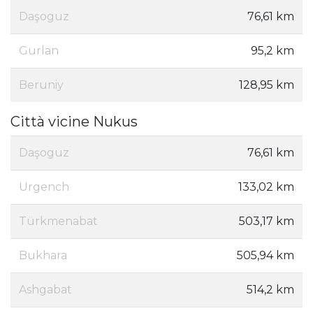
Daşoguz
76,61 km
Gurlan
95,2 km
Beruniy
128,95 km
Città vicine Nukus
Daşoguz
76,61 km
Urgench
133,02 km
Türkmenabat
503,17 km
Bukhara
505,94 km
Ashgabat
514,2 km