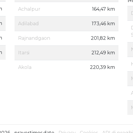
m
Achalpur
164,47 km
m
Adilabad
173,46 km
m
Rajnandgaon
201,82 km
m
Itarsi
212,49 km
Akola
220,39 km
2026 - prayertimes.date -
Privacy
-
Cookies
-
API di preghi