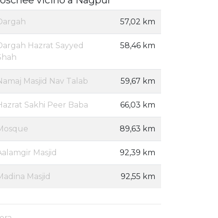
Dargah
57,02 km
Dargah Hazrat Sayyed
58,46 km
Shah
Namaj Masjid Nav Talab
59,67 km
Hazrat Sakhi Peer Baba
66,03 km
Mosque
89,63 km
Aalamgir Masjid
92,39 km
Madina Masjid
92,55 km
era