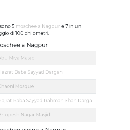
 sono 5
moschee a Nagpur
e 7 in un
ggio di 100 chilometri.
oschee a Nagpur
Abu Miya Masjid
Hazrat Baba Sayyad Dargah
Chaoni Mosque
Hajrat Baba Sayyad Rahman Shah Darga
Bhupesh Nagar Masjid
oschee vicino a Nagpur