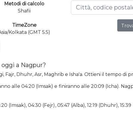
Metodi di calcolo
Shafii
TimeZone
Trova
Asia/Kolkata (GMT 5.5)
 oggi a Nagpur?
, Fajr, Dhuhr, Asr, Maghrib e Isha'a. Ottieni il tempo di p
anno alle 04:20 (Imsak) e finiranno alle 20:09 (Icha). Na
0 (Imsak), 04:30 (Fejr), 05:47 (Alba), 12:19 (Dhuhr), 15:39