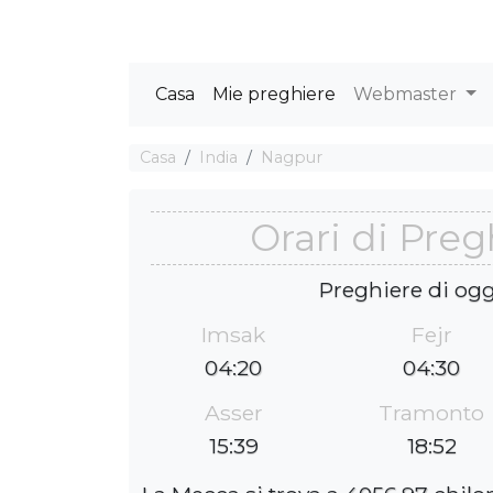
Casa
Mie preghiere
Webmaster
Casa
India
Nagpur
Orari di Pre
Preghiere di ogg
Imsak
Fejr
04:20
04:30
Asser
Tramonto
15:39
18:52