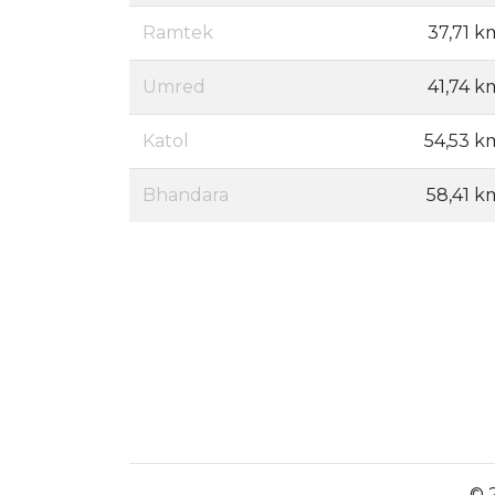
Ramtek
37,71 k
Umred
41,74 k
Katol
54,53 k
Bhandara
58,41 k
© 