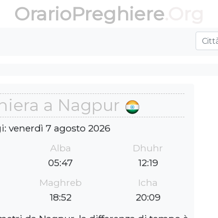
OrarioPreghiere
.Org
ghiera a Nagpur
i: venerdì 7 agosto 2026
Alba
Dhuhr
05:47
12:19
Maghreb
Icha
18:52
20:09