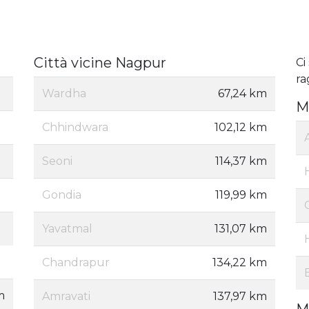
Città vicine Nagpur
Ci
ra
Wardha
67,24 km
M
Chhindwara
102,12 km
Seoni
114,37 km
Gondia
119,99 km
Yavatmal
131,07 km
Chandrapur
134,22 km
m
Amravati
137,97 km
M