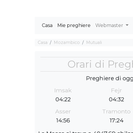
Casa
Mie preghiere
Webmaster
Casa
Mozambico
Mutuali
Orari di Preg
Preghiere di ogg
Imsak
Fejr
04:22
04:32
Asser
Tramonto
14:56
17:24