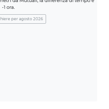
metri da Mutuali, la differenza di tempo è
-1 ora.
ghiere per agosto 2026