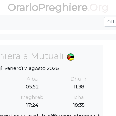
OrarioPreghiere
.Org
hiera a Mutuali
i: venerdì 7 agosto 2026
Alba
Dhuhr
05:52
11:38
Maghreb
Icha
17:24
18:35