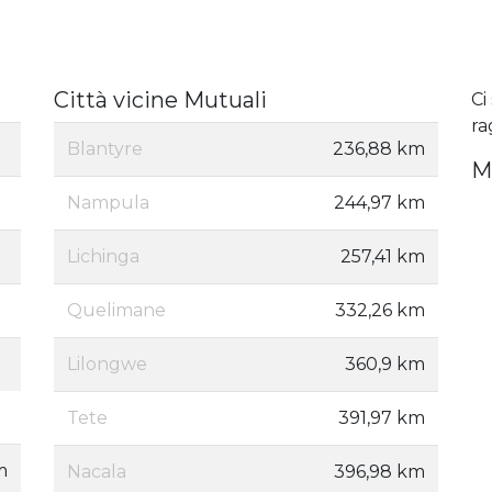
Città vicine Mutuali
Ci
ra
Blantyre
236,88 km
M
Nampula
244,97 km
Lichinga
257,41 km
Quelimane
332,26 km
Lilongwe
360,9 km
Tete
391,97 km
m
Nacala
396,98 km