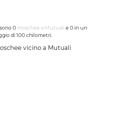
 sono 0
moschee a Mutuali
e 0 in un
ggio di 100 chilometri.
oschee vicino a Mutuali