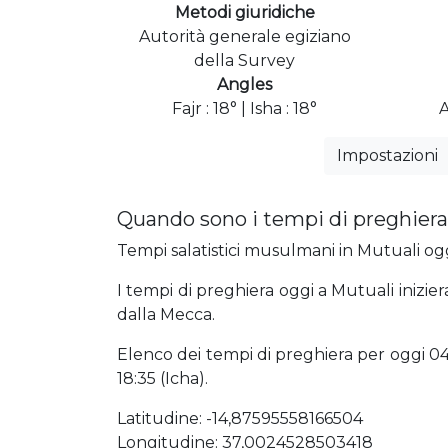
Metodi giuridiche
Autorità generale egiziano
della Survey
Angles
Fajr : 18° | Isha : 18°
A
Impostazioni
Quando sono i tempi di preghiera
Tempi salatistici musulmani in Mutuali oggi
I tempi di preghiera oggi a Mutuali inizie
dalla Mecca.
Elenco dei tempi di preghiera per oggi 04:2
18:35 (Icha).
Latitudine: -14,87595558166504
Longitudine: 37,0024528503418