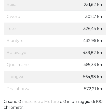
Beira
251,82 km
Gweru
302,7 km
Tete
326,44 km
Blantyre
432,96 km
Bulawayo
439,82 km
Quelimane
465,33 km
Lilongwe
564,98 km
Phalaborwa
572,21 km
Ci sono 0
moschee a Mutare
e 0 in un raggio di 100
chilometri.