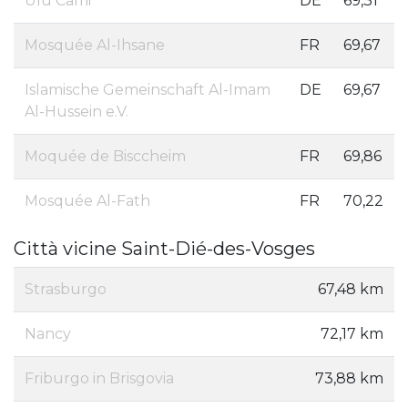
Ulu Cami
DE
69,31
Mosquée Al-Ihsane
FR
69,67
Islamische Gemeinschaft Al-Imam
DE
69,67
Al-Hussein e.V.
Moquée de Bisccheim
FR
69,86
Mosquée Al-Fath
FR
70,22
Città vicine Saint-Dié-des-Vosges
Strasburgo
67,48 km
Nancy
72,17 km
Friburgo in Brisgovia
73,88 km