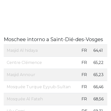
Moschee intorno a Saint-Dié-des-Vosges
Masjid Al hidaya
FR
64,41
Centre Clémence
FR
65,22
Masjid Annour
FR
65,23
Mosquée Turque Eyyub-Sultan
FR
66,46
Mosquée Al Fateh
FR
68,56