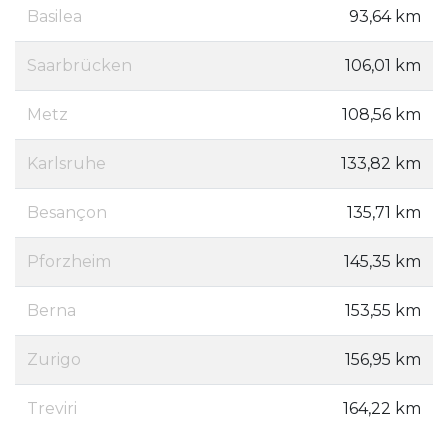
Basilea
93,64 km
Saarbrücken
106,01 km
Metz
108,56 km
Karlsruhe
133,82 km
Besançon
135,71 km
Pforzheim
145,35 km
Berna
153,55 km
Zurigo
156,95 km
Treviri
164,22 km