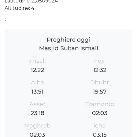
Latitudine: 2,0509024
Altitudine: 4
-
Preghiere oggi
Masjid Sultan Ismail
Imsak
Fejr
12:22
12:32
Alba
Dhuhr
13:51
19:57
Asser
Tramonto
23:18
02:03
Maghreb
Icha
02:03
03:15