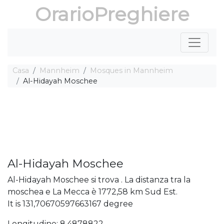
OrarioPreghiere
Casa
Mannheim
Mosques in Mannheim
Al-Hidayah Moschee
Al-Hidayah Moschee
Al-Hidayah Moschee si trova . La distanza tra la
moschea e La Mecca è 1772,58 km Sud Est.
It is 131,70670597663167 degree
Longitudine: 8,4878822