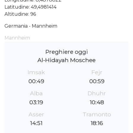
Latitudine: 49,4981414
Altitudine: 96
Germania - Mannheim
Mannheim
Preghiere oggi
Al-Hidayah Moschee
Imsak
Fejr
00:49
00:59
Alba
Dhuhr
03:19
10:48
Asser
Tramonto
14:51
18:16