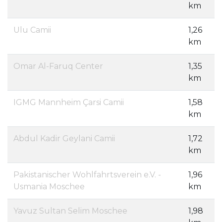
km
Ulu Camii
1,26
km
Omar Al-Faruq Center
1,35
km
IGMG Mannheim Çarsi Camii
1,58
km
Abdul Kadir Geylani Camii
1,72
km
Pakistanischer Wohlfahrtsverein e.V. -
1,96
Usmania Moschee
km
Yavuz Sultan Selim Moschee
1,98