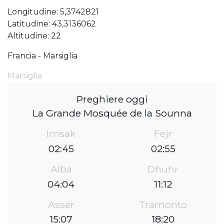
Longitudine: 5,3742821
Latitudine: 43,3136062
Altitudine: 22
Francia - Marsiglia
Marsiglia
Preghiere oggi
La Grande Mosquée de la Sounna
Imsak
Fejr
02:45
02:55
Alba
Dhuhr
04:04
11:12
Asser
Tramonto
15:07
18:20