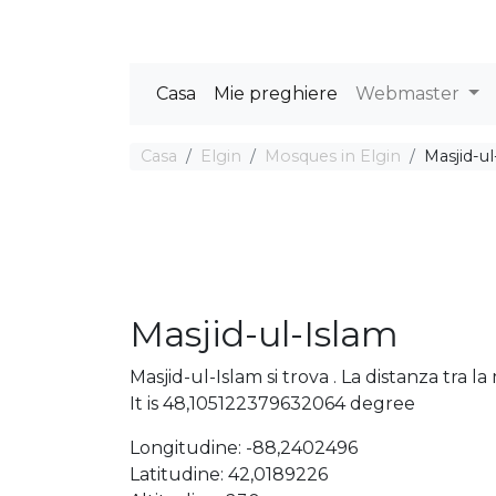
Casa
Mie preghiere
Webmaster
Casa
Elgin
Mosques in Elgin
Masjid-u
Masjid-ul-Islam
Masjid-ul-Islam si trova . La distanza tra
It is 48,105122379632064 degree
Longitudine: -88,2402496
Latitudine: 42,0189226