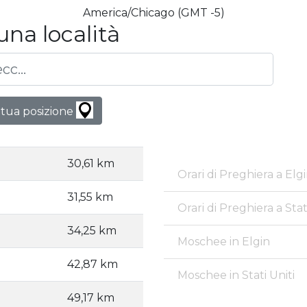
America/Chicago (GMT -5)
una località
 tua posizione
30,61 km
Orari di Preghiera a Elg
31,55 km
Orari di Preghiera a Stat
34,25 km
Moschee in Elgin
42,87 km
Moschee in Stati Uniti
49,17 km