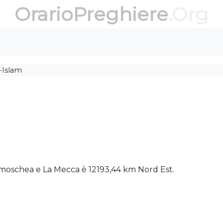
OrarioPreghiere
.Org
l-Islam
 la moschea e La Mecca è 12193,44 km Nord Est.