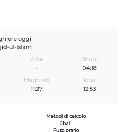
ghiere oggi
id-ul-Islam
Alba
Dhuhr
-
04:18
Maghreb
Icha
11:27
12:53
Metodi di calcolo
Shafii
Fuso orario