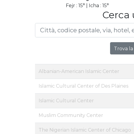
Fejr : 15° | Icha : 15°
Cerca 
Trova la
Albanian-American Islamic Center
Islamic Cultural Center of Des Plaines
Islamic Cultural Center
Muslim Community Center
The Nigerian Islamic Center of Chicago