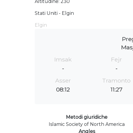
Altitudine: 230
Stati Uniti - Elgin
Elgin
Pre
Masj
Imsak
Fejr
-
-
Asser
Tramonto
08:12
11:27
Metodi giuridiche
Islamic Society of North America
Angles