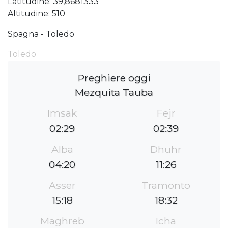
Latitudine: 39,8681333
Altitudine: 510
Spagna - Toledo
Toledo
Preghiere oggi
Mezquita Tauba
Imsak
Fejr
02:29
02:39
Alba
Dhuhr
04:20
11:26
Asser
Tramonto
15:18
18:32
Maghreb
Icha