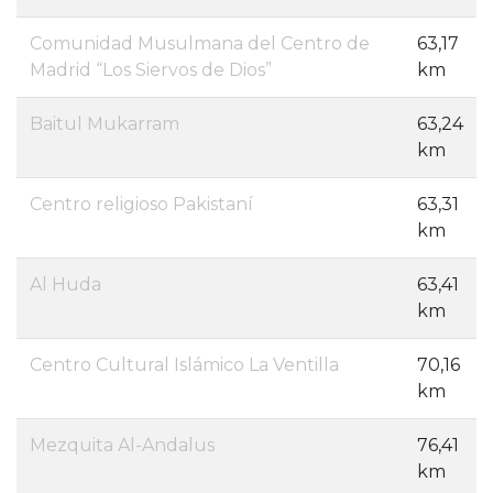
Comunidad Musulmana del Centro de
63,17
Madrid “Los Siervos de Dios”
km
Baitul Mukarram
63,24
km
Centro religioso Pakistaní
63,31
km
Al Huda
63,41
km
Centro Cultural Islámico La Ventilla
70,16
km
Mezquita Al-Andalus
76,41
km