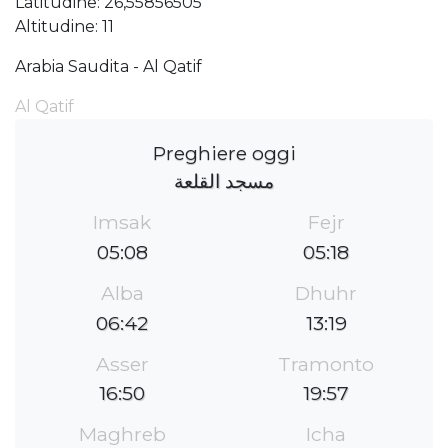
Latitudine: 26,55856505
Altitudine: 11
Arabia Saudita - Al Qatif
Al Qatif
Preghiere oggi
مسجد القلعة
Imsak
Fejr
05:08
05:18
Alba
Dhuhr
06:42
13:19
Asser
Tramonto
16:50
19:57
Maghreb
Icha