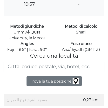
19:57
-
Metodi giuridiche
Metodi di calcolo
Umm Al-Qura
Shafii
University, la Mecca
Angles
Fuso orario
Fejr : 18,5° | Icha : 90°
Asia/Riyadh (GMT 3)
Cerca una località
Trova la tua posizione
مسجد الشيخ فرج العمران
0,23 km