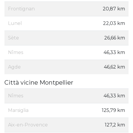
Frontignan
20,87 km
Lunel
22,03 km
Sète
26,66 km
Nîmes
46,33 km
Agde
46,62 km
Città vicine Montpellier
Nîmes
46,33 km
Marsiglia
125,79 km
Aix-en-Provence
127,2 km