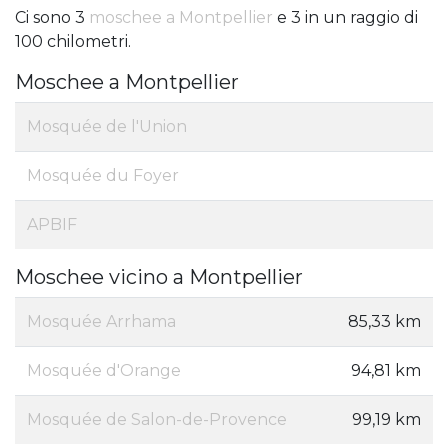
Ci sono 3
moschee a Montpellier
e 3 in un raggio di
100 chilometri.
Moschee a Montpellier
Mosquée de l'Union
Mosquée du Foyer
APBIF
Moschee vicino a Montpellier
Mosquée Arrhama
85,33 km
Mosquée d'Orange
94,81 km
Mosquée de Salon-de-Provence
99,19 km