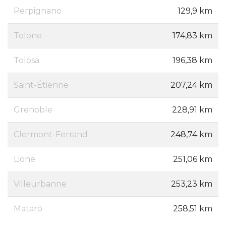
Perpignano
129,9 km
Tolone
174,83 km
Tolosa
196,38 km
Saint-Étienne
207,24 km
Grenoble
228,91 km
Clermont-Ferrand
248,74 km
Lione
251,06 km
Villeurbanne
253,23 km
Mataró
258,51 km