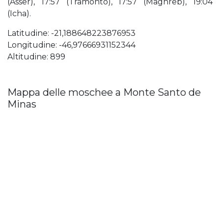
(Asser), 17:57 (Tramonto), 17:57 (Maghreb), 19:04
(Icha).
Latitudine: -21,188648223876953
Longitudine: -46,97666931152344
Altitudine: 899
Mappa delle moschee a Monte Santo de
Minas