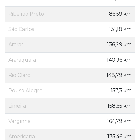
Ribeirão Preto
86,59 km
São Carlos
131,18 km
Araras
136,29 km
Araraquara
140,96 km
Rio Claro
148,79 km
Pouso Alegre
157,3 km
Limeira
158,65 km
Varginha
164,79 km
Americana
175,46 km