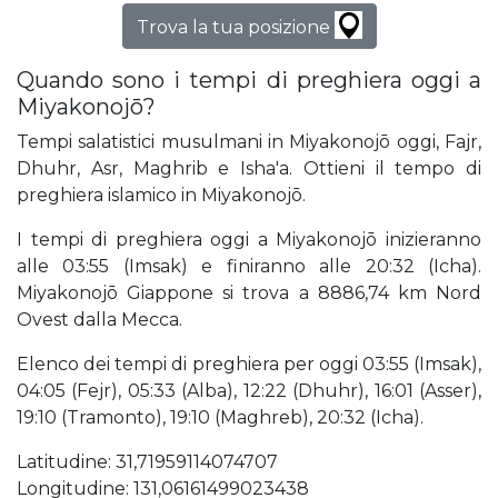
Trova la tua posizione
Quando sono i tempi di preghiera oggi a
Miyakonojō?
Tempi salatistici musulmani in Miyakonojō oggi, Fajr,
Dhuhr, Asr, Maghrib e Isha'a. Ottieni il tempo di
preghiera islamico in Miyakonojō.
I tempi di preghiera oggi a Miyakonojō inizieranno
alle 03:55 (Imsak) e finiranno alle 20:32 (Icha).
Miyakonojō Giappone si trova a 8886,74 km Nord
Ovest dalla Mecca.
Elenco dei tempi di preghiera per oggi 03:55 (Imsak),
04:05 (Fejr), 05:33 (Alba), 12:22 (Dhuhr), 16:01 (Asser),
19:10 (Tramonto), 19:10 (Maghreb), 20:32 (Icha).
Latitudine: 31,71959114074707
Longitudine: 131,06161499023438