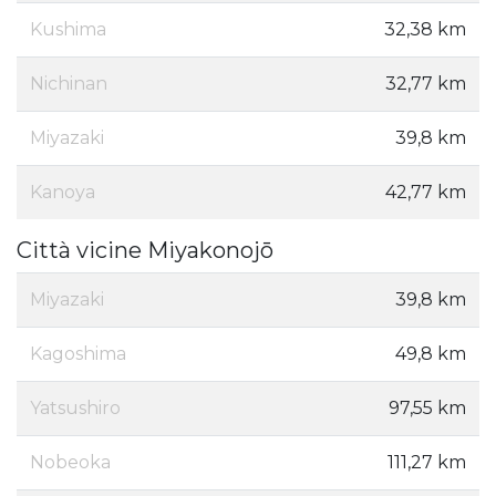
Kushima
32,38 km
Nichinan
32,77 km
Miyazaki
39,8 km
Kanoya
42,77 km
Città vicine Miyakonojō
Miyazaki
39,8 km
Kagoshima
49,8 km
Yatsushiro
97,55 km
Nobeoka
111,27 km