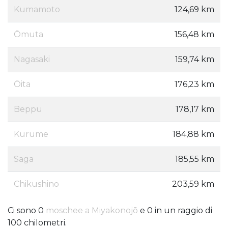
Kumamoto
124,69 km
Ōmuta
156,48 km
Nagasaki
159,74 km
Ōita
176,23 km
Beppu
178,17 km
Kurume
184,88 km
Saga
185,55 km
Chikushino
203,59 km
Ci sono 0
moschee a Miyakonojō
e 0 in un raggio di
100 chilometri.