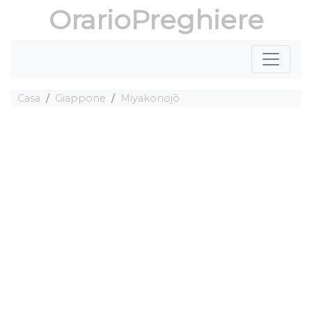
OrarioPreghiere
Casa
Giappone
Miyakonojō