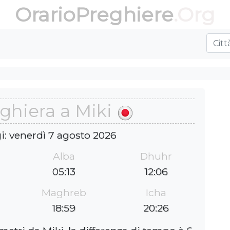
OrarioPreghiere
.Org
eghiera a Miki
i: venerdì 7 agosto 2026
Alba
Dhuhr
05:13
12:06
Maghreb
Icha
18:59
20:26