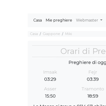
Casa
Mie preghiere
Webmaster
Casa
Giappone
Miki
Orari di Pr
Preghiere di ogg
Imsak
Fejr
03:29
03:39
Asser
Tramonto
15:50
18:59