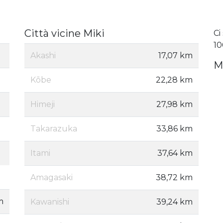
Città vicine Miki
Ci
10
Akashi
17,07 km
M
Kōbe
22,28 km
Himeji
27,98 km
Takarazuka
33,86 km
Itami
37,64 km
Amagasaki
38,72 km
m
Kawanishi
39,24 km