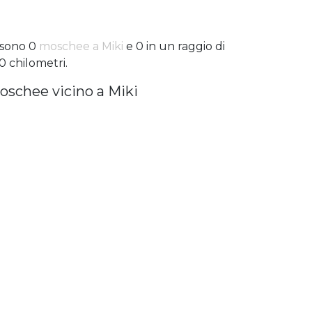
 sono 0
moschee a Miki
e 0 in un raggio di
0 chilometri.
oschee vicino a Miki