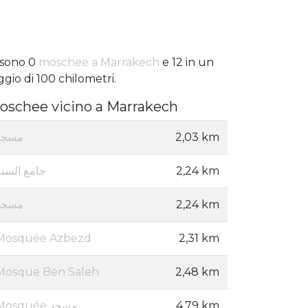
 sono 0
moschee a Marrakech
e 12 in un
ggio di 100 chilometri.
oschee vicino a Marrakech
مسجد
2,03 km
جامع السنة
2,24 km
مسجد
2,24 km
Mosquée Azbezd
2,31 km
Mosque Ben Saleh
2,48 km
Mosquée مسجد
4,79 km