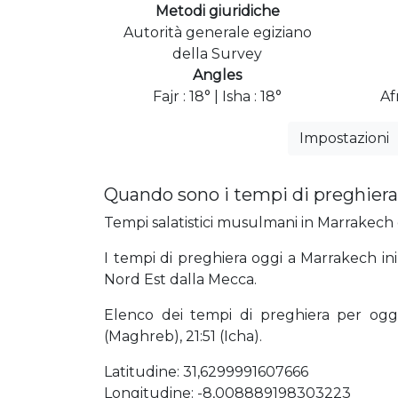
Metodi giuridiche
Autorità generale egiziano
della Survey
Angles
Fajr : 18° | Isha : 18°
Af
Impostazioni
Quando sono i tempi di preghiera
Tempi salatistici musulmani in Marrakech o
I tempi di preghiera oggi a Marrakech ini
Nord Est dalla Mecca.
Elenco dei tempi di preghiera per oggi 0
(Maghreb), 21:51 (Icha).
Latitudine: 31,6299991607666
Longitudine: -8,008889198303223