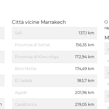
Città vicine Marrakech
Ci
ra
Safi
137,1 km
M
Provincia di Settat
156,35 km
Provincia di Khouribga
172,94 km
Béni Mellal
174,49 km
El Jadida
183,7 km
Agadir
201,96 km
m
Casablanca
219,05 km