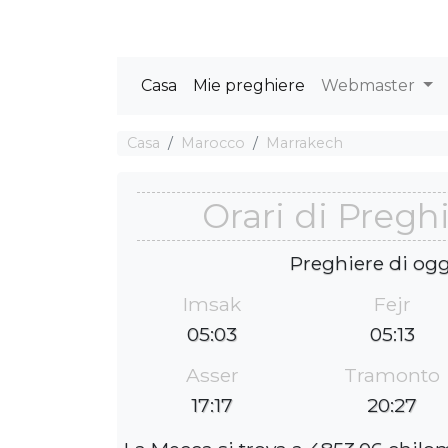
Casa
Mie preghiere
Webmaster
Casa
Marocco
Marrakech
Orari di Pregh
Preghiere di ogg
Imsak
Fejr
05:03
05:13
Asser
Tramonto
17:17
20:27