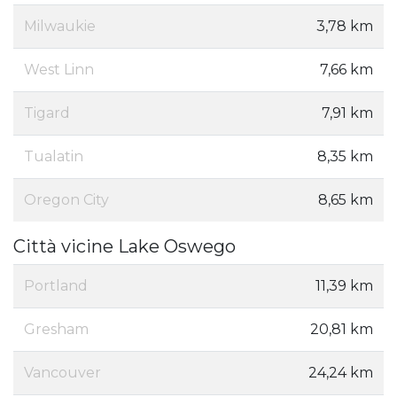
Milwaukie
3,78 km
West Linn
7,66 km
Tigard
7,91 km
Tualatin
8,35 km
Oregon City
8,65 km
Città vicine Lake Oswego
Portland
11,39 km
Gresham
20,81 km
Vancouver
24,24 km