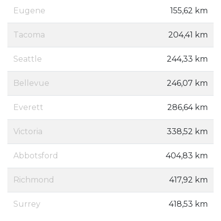
Eugene
155,62 km
Tacoma
204,41 km
Seattle
244,33 km
Bellevue
246,07 km
Everett
286,64 km
Victoria
338,52 km
Abbotsford
404,83 km
Richmond
417,92 km
Surrey
418,53 km